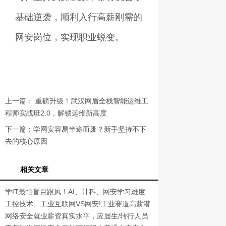
基础逆袭，顺利入行高薪刚需的
网安岗位，实现职业蜕变。
上一篇：
重磅升级！武汉网盾全栈智能运维工
程师实战班2.0，解锁运维新高度
下一篇：
学网安容易半途而废？新手坚持不下
去的核心原因
相关文章
学IT最怕盲目跟风！AI、计科、网安学习难度
真实对比
工控技术、工业互联网VS网安!工业赛道高薪潜
力对比
网络安全就业薪资真实水平，应届生/转行人员