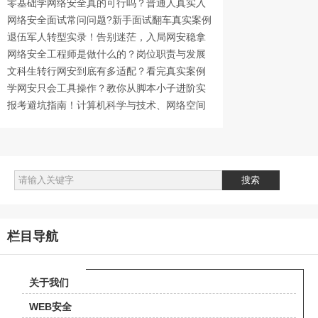
薪资差异
零基础学网络安全真的可行吗？普通人真实入
门蜕变经历
网络安全面试常问问题?新手面试翻车真实案例
退伍军人转型实录！告别迷茫，入局网安稳拿
高薪铁饭碗
网络安全工程师是做什么的？岗位职责与发展
前景详解
文科生转行网安到底有多适配？看完真实案例
你就懂了
学网安只会工具操作？教你从脚本小子进阶实
战工程师
报考避坑指南！计算机科学与技术、网络空间
安全、人工智能哪个好？适配人群与就业痛点
真实解读
栏目导航
关于我们
WEB安全