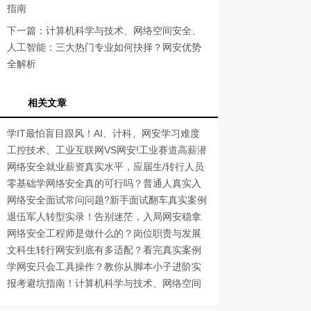
指南
下一篇：
计算机科学与技术、网络空间安全、
人工智能：三大热门专业如何抉择？网安优势
全解析
相关文章
学IT最怕盲目跟风！AI、计科、网安学习难度
真实对比
工控技术、工业互联网VS网安!工业赛道高薪潜
力对比
网络安全就业薪资真实水平，应届生/转行人员
薪资差异
零基础学网络安全真的可行吗？普通人真实入
门蜕变经历
网络安全面试常问问题?新手面试翻车真实案例
退伍军人转型实录！告别迷茫，入局网安稳拿
高薪铁饭碗
网络安全工程师是做什么的？岗位职责与发展
前景详解
文科生转行网安到底有多适配？看完真实案例
你就懂了
学网安只会工具操作？教你从脚本小子进阶实
战工程师
报考避坑指南！计算机科学与技术、网络空间
安全、人工智能哪个好？适配人群与就业痛点