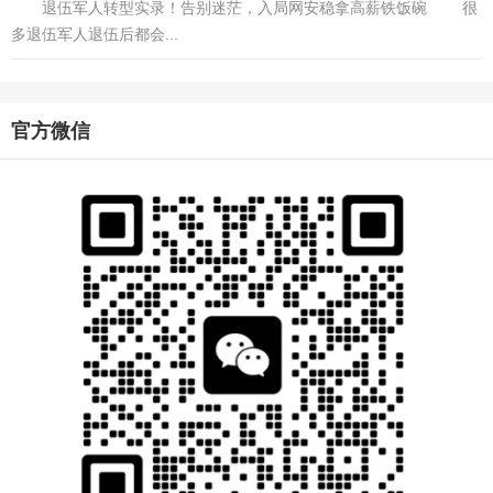
退伍军人转型实录！告别迷茫，入局网安稳拿高薪铁饭碗 很
多退伍军人退伍后都会...
官方微信