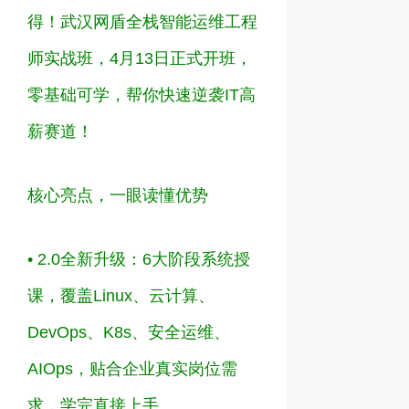
得！武汉网盾全栈智能运维工程
师实战班
，
4
月
13
日正式开班
，
零基础可学，帮你快速逆袭
IT
高
薪赛道！
核心亮点，一眼读懂优势
•
2.0
全新升级
：
6
大阶段系统授
课，覆盖
Linux
、云计算、
DevOps
、
K8s
、安全运维、
AIOps
，贴合企业真实岗位需
求，学完直接上手。