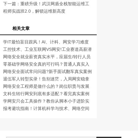
下一篇：
重磅升级！武汉网盾全栈智能运维工
程师实战班2.0，解锁运维新高度
相关文章
学IT最怕盲目跟风！AI、计科、网安学习难度
真实对比
工控技术、工业互联网VS网安!工业赛道高薪潜
力对比
网络安全就业薪资真实水平，应届生/转行人员
薪资差异
零基础学网络安全真的可行吗？普通人真实入
门蜕变经历
网络安全面试常问问题?新手面试翻车真实案例
退伍军人转型实录！告别迷茫，入局网安稳拿
高薪铁饭碗
网络安全工程师是做什么的？岗位职责与发展
前景详解
文科生转行网安到底有多适配？看完真实案例
你就懂了
学网安只会工具操作？教你从脚本小子进阶实
战工程师
报考避坑指南！计算机科学与技术、网络空间
安全、人工智能哪个好？适配人群与就业痛点
真实解读